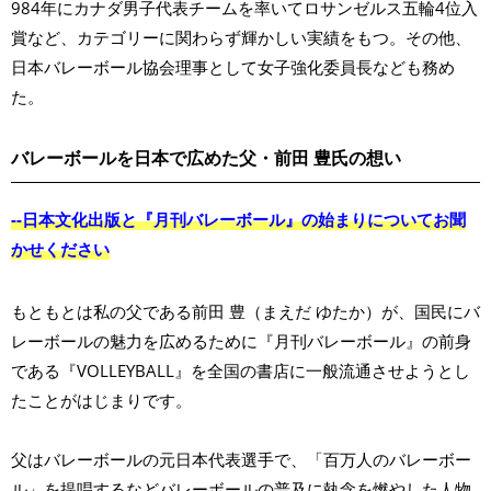
984年にカナダ男子代表チームを率いてロサンゼルス五輪4位入
賞など、カテゴリーに関わらず輝かしい実績をもつ。その他、
日本バレーボール協会理事として女子強化委員長なども務め
た。
バレーボールを日本で広めた父・前田 豊氏の想い
--日本文化出版と『月刊バレーボール』の始まりについてお聞
かせください
もともとは私の父である前田 豊（まえだ ゆたか）が、国民にバ
レーボールの魅力を広めるために『月刊バレーボール』の前身
である『VOLLEYBALL』を全国の書店に一般流通させようとし
たことがはじまりです。
父はバレーボールの元日本代表選手で、「百万人のバレーボー
ル」を提唱するなどバレーボールの普及に執念を燃やした人物