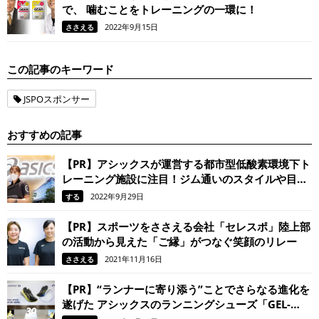
で、 噛むことをトレーニングの一環に！
2022年9月15日
ささえる
この記事のキーワード
JSPOスポンサー
おすすめの記事
【PR】アシックスが運営する都市型低酸素環境下ト
レーニング施設に注目！ジム通いのスタイルや目的
が変わる？！
2022年9月29日
する
【PR】スポーツをささえる会社「セレスポ」陸上部
の活動から見えた「ご縁」がつなぐ笑顔のリレー
2021年11月16日
ささえる
【PR】“ランナーに寄り添う”ことでさらなる進化を
遂げた アシックスのランニングシューズ「GEL-