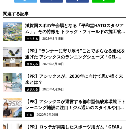
関連する記事
滋賀国スポの主会場となる「平和堂HATOスタジア
ム」。その特徴を トラック・フィールドの施工管理
でスポーツをささえる日本体育施設の担当者に聞き
2025年5月15日
ささえる
ました。
【PR】“ランナーに寄り添う”ことでさらなる進化を
遂げた アシックスのランニングシューズ「GEL-
KAYANO 30」。 履けばきっと、走るのがもっと楽
2023年8月10日
ささえる
しくなる！
【PR】アシックスが、2030年に向けて思い描く未
来とは？
2023年4月26日
ささえる
【PR】アシックスが運営する都市型低酸素環境下ト
レーニング施設に注目！ジム通いのスタイルや目的
が変わる？！
2022年9月29日
する
【PR】ロッテが開発したスポーツ用ガム「GEAR」