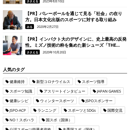
KAYANO 30」。 履けばきっと、走るのがもっと楽
2023年8月10日
ささえる
しくなる！
【PR】バレーボールを通じて見る「社会」の在り
方。日本文化出版のスポーツに対する取り組み
2020年2月27日
みる
【PR】インパクト大のデザインに、史上最高の反発
性。ミズノ技術の粋を集めた新シューズ「THE
MIZUNO ENERZY」
2020年10月20日
ささえる
人気のタグ
健康維持
新型コロナウイルス
スポーツ指導
スポーツ知識
アスリートインタビュー
JAPAN GAMES
健康レシピ
ウィンタースポーツ
JSPOスポンサー
JSPO-ACP
ランニング
スポーツとSDGs
国際交流
NO！スポハラ
国スポ（国体）
公認スポーツ指導者資格
冬季国スポ（国体）