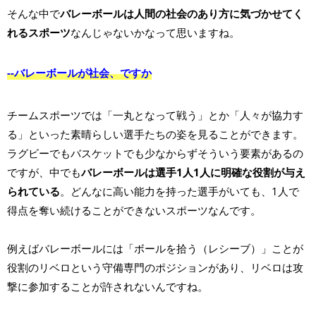
そんな中で
バレーボールは人間の社会のあり方に気づかせてく
れるスポーツ
なんじゃないかなって思いますね。
--バレーボールが社会、ですか
チームスポーツでは「一丸となって戦う」とか「人々が協力す
る」といった素晴らしい選手たちの姿を見ることができます。
ラグビーでもバスケットでも少なからずそういう要素があるの
ですが、中でも
バレーボールは選手1人1人に明確な役割が与え
られている
。どんなに高い能力を持った選手がいても、1人で
得点を奪い続けることができないスポーツなんです。
例えばバレーボールには「ボールを拾う（レシーブ）」ことが
役割のリベロという守備専門のポジションがあり、リベロは攻
撃に参加することが許されないんですね。