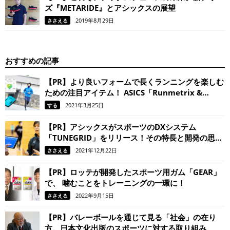
ズ『METARIDE』とアシックスの展望
2019年8月29日
ささえる
おすすめの記事
【PR】より良いフォームで長くランニングを楽しむ
ための注目アイテム！ ASICS「Runmetrix &
Motion Sensor」を皇居で実走インプレッション
2021年3月25日
する
【PR】アシックスがスポーツのDXシステム
「TUNEGRID」をリリース！その特長と開発の思い
は
2021年12月22日
ささえる
【PR】ロッテが開発したスポーツ用ガム「GEAR」
で、 噛むことをトレーニングの一環に！
2022年9月15日
ささえる
【PR】バレーボールを通じて見る「社会」の在り
方。日本文化出版のスポーツに対する取り組み