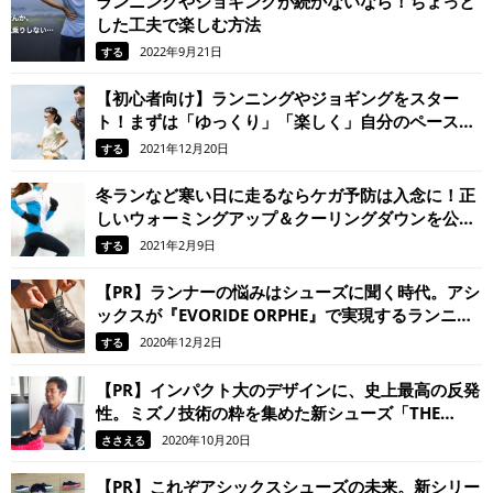
ランニングやジョギングが続かないなら！ちょっと
した工夫で楽しむ方法
2022年9月21日
する
【初心者向け】ランニングやジョギングをスター
ト！まずは「ゆっくり」「楽しく」自分のペースで
始めてみよう
2021年12月20日
する
冬ランなど寒い日に走るならケガ予防は入念に！正
しいウォーミングアップ＆クーリングダウンを公認
スポーツ指導者が解説
2021年2月9日
する
【PR】ランナーの悩みはシューズに聞く時代。アシ
ックスが『EVORIDE ORPHE』で実現するランニン
グシューズの未来とは
2020年12月2日
する
【PR】インパクト大のデザインに、史上最高の反発
性。ミズノ技術の粋を集めた新シューズ「THE
MIZUNO ENERZY」
2020年10月20日
ささえる
【PR】これぞアシックスシューズの未来。新シリー