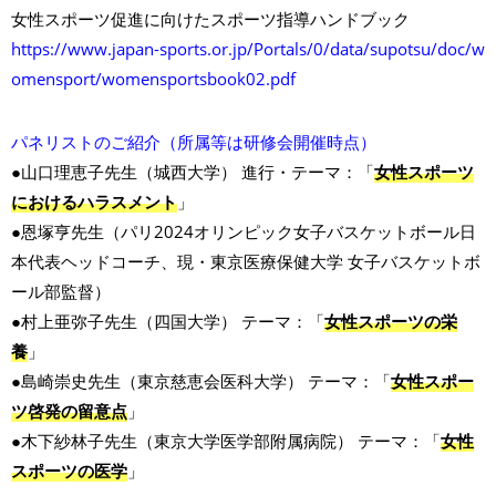
女性スポーツ促進に向けたスポーツ指導ハンドブック
https://www.japan-sports.or.jp/Portals/0/data/supotsu/doc/w
omensport/womensportsbook02.pdf
パネリストのご紹介（所属等は研修会開催時点）
●山口理恵子先生（城西大学） 進行・テーマ：「
女性スポーツ
におけるハラスメント
」
●恩塚亨先生（パリ2024オリンピック女子バスケットボール日
本代表ヘッドコーチ、現・東京医療保健大学 女子バスケットボ
ール部監督）
●村上亜弥子先生（四国大学） テーマ：「
女性スポーツの栄
養
」
●島崎崇史先生（東京慈恵会医科大学） テーマ：「
女性スポー
ツ啓発の留意点
」
●木下紗林子先生（東京大学医学部附属病院） テーマ：「
女性
スポーツの医学
」