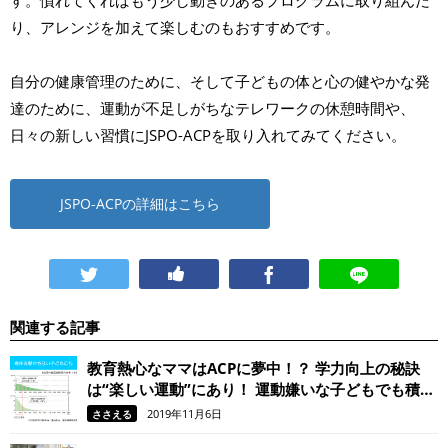
り、アレンジを加えて楽しむのもおすすめです。
自分の健康管理のために、そして子どもの体と心の健やかな発
達のために、運動が不足しがちなテレワークの休憩時間や、
日々の新しい習慣にJSPO-ACPを取り入れてみてください。
JSPO-ACPの詳細はこちら
関連する記事
教育熱心なママはACPに夢中！？ 学力向上の秘訣
は“楽しい運動”にあり！ 運動嫌いな子どもでも積極
的にカラダを動かせる特別プログラム ～アクティ
2019年11月6日
ささえる
ブ・チャイルド・プログラム（ACP）とは？～