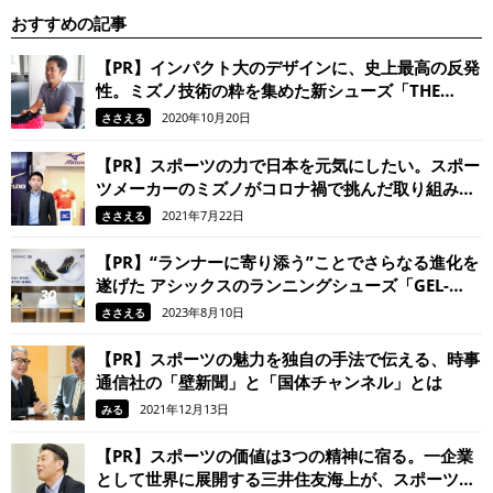
おすすめの記事
【PR】インパクト大のデザインに、史上最高の反発
性。ミズノ技術の粋を集めた新シューズ「THE
MIZUNO ENERZY」
2020年10月20日
ささえる
【PR】スポーツの力で日本を元気にしたい。スポー
ツメーカーのミズノがコロナ禍で挑んだ取り組みと
は
2021年7月22日
ささえる
【PR】“ランナーに寄り添う”ことでさらなる進化を
遂げた アシックスのランニングシューズ「GEL-
KAYANO 30」。 履けばきっと、走るのがもっと楽
2023年8月10日
ささえる
しくなる！
【PR】スポーツの魅力を独自の手法で伝える、時事
通信社の「壁新聞」と「国体チャンネル」とは
2021年12月13日
みる
【PR】スポーツの価値は3つの精神に宿る。一企業
として世界に展開する三井住友海上が、スポーツ振