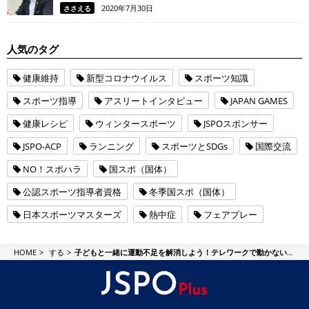
興に力を入れる理由
2020年7月30日
ささえる
人気のタグ
健康維持
新型コロナウイルス
スポーツ知識
スポーツ指導
アスリートインタビュー
JAPAN GAMES
健康レシピ
ウィンタースポーツ
JSPOスポンサー
JSPO-ACP
ランニング
スポーツとSDGs
国際交流
NO！スポハラ
国スポ（国体）
公認スポーツ指導者資格
冬季国スポ（国体）
日本スポーツマスターズ
熱中症
フェアプレー
JSPO Plus
HOME
する
子どもと一緒に運動不足を解消しよう！テレワークで動かないおとなが増加！？アクティブ チャイルド プログラム（JSPO-ACP）