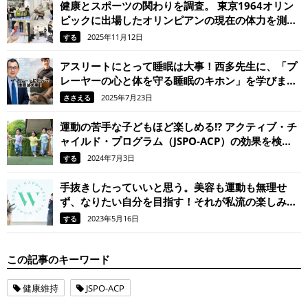
健康とスポーツの関わりを調査。 東京1964オリン
ピックに出場したオリンピアンの現在の体力を測
定。
2025年11月12日
する
アスリートにとって睡眠は大事！西多先生に、「プ
レーヤーの心と体を守る睡眠のキホン」を学びまし
た。
2025年7月23日
ささえる
運動の苦手な子どもほど楽しめる!? アクティブ・チ
ャイルド・プログラム（JSPO-ACP）の効果を検
証！
2024年7月3日
する
手抜きしたっていいと思う。美容も運動も無理せ
ず、なりたい自分を目指す！それが私流の楽しみ方
（美容家 岡本静香）
2023年5月16日
する
この記事のキーワード
健康維持
JSPO-ACP