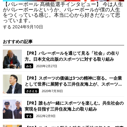
【バレーボール 髙橋藍選手インタビュー】 今は人生
がバレーボールというか、バレーボールが僕の人生
をつくっている感じ。本当に心から好きだなって思
っています。
する
2024年9月10日
おすすめの記事
【PR】バレーボールを通じて見る「社会」の在り
方。日本文化出版のスポーツに対する取り組み
2020年2月27日
みる
【PR】スポーツの価値は3つの精神に宿る。一企業
として世界に展開する三井住友海上が、スポーツ振
興に力を入れる理由
2020年7月30日
ささえる
【PR】誰もが一緒にスポーツを楽しむ。共生社会の
実現を目指す三井住友海上の取り組み
2022年2月9日
する