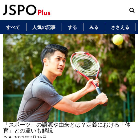
すべて
人気の記事
する
みる
ささえる
「スポーツ」の語源や由来とは？定義における「体
育」との違いも解説
みる
2021年2月26日