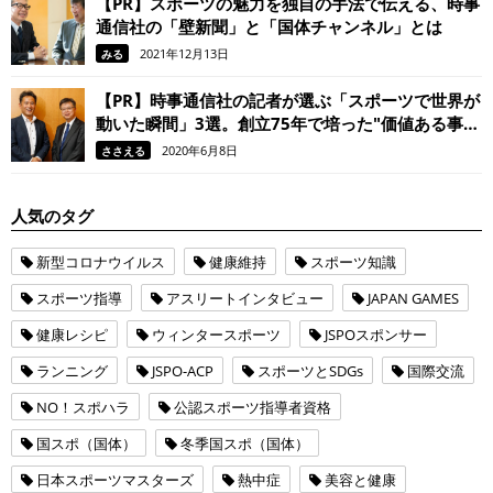
【PR】スポーツの魅力を独自の手法で伝える、時事
通信社の「壁新聞」と「国体チャンネル」とは
2021年12月13日
みる
【PR】時事通信社の記者が選ぶ「スポーツで世界が
動いた瞬間」3選。創立75年で培った"価値ある事
実"を見抜く目
2020年6月8日
ささえる
人気のタグ
新型コロナウイルス
健康維持
スポーツ知識
スポーツ指導
アスリートインタビュー
JAPAN GAMES
健康レシピ
ウィンタースポーツ
JSPOスポンサー
ランニング
JSPO-ACP
スポーツとSDGs
国際交流
NO！スポハラ
公認スポーツ指導者資格
国スポ（国体）
冬季国スポ（国体）
日本スポーツマスターズ
熱中症
美容と健康