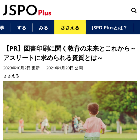
事
する
みる
ささえる
JSPO Plusとは？
【PR】図書印刷に聞く教育の未来とこれから～
アスリートに求められる資質とは～
2023年10月2日 更新
2021年1月20日 公開
ささえる