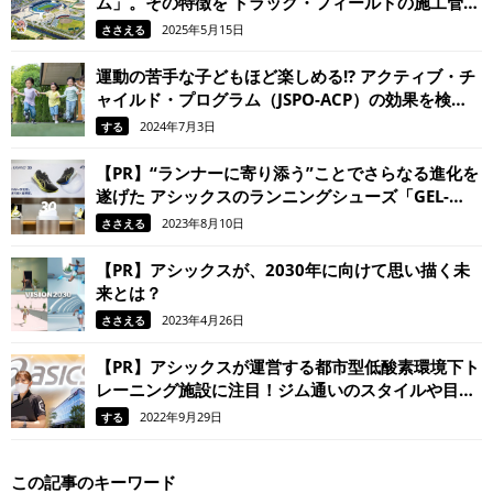
ム」。その特徴を トラック・フィールドの施工管理
でスポーツをささえる日本体育施設の担当者に聞き
2025年5月15日
ささえる
ました。
運動の苦手な子どもほど楽しめる!? アクティブ・チ
ャイルド・プログラム（JSPO-ACP）の効果を検
証！
2024年7月3日
する
【PR】“ランナーに寄り添う”ことでさらなる進化を
遂げた アシックスのランニングシューズ「GEL-
KAYANO 30」。 履けばきっと、走るのがもっと楽
2023年8月10日
ささえる
しくなる！
【PR】アシックスが、2030年に向けて思い描く未
来とは？
2023年4月26日
ささえる
【PR】アシックスが運営する都市型低酸素環境下ト
レーニング施設に注目！ジム通いのスタイルや目的
が変わる？！
2022年9月29日
する
この記事のキーワード