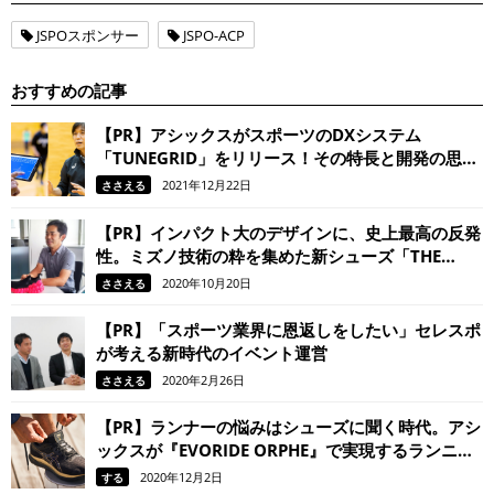
JSPOスポンサー
JSPO-ACP
おすすめの記事
【PR】アシックスがスポーツのDXシステム
「TUNEGRID」をリリース！その特長と開発の思い
は
2021年12月22日
ささえる
【PR】インパクト大のデザインに、史上最高の反発
性。ミズノ技術の粋を集めた新シューズ「THE
MIZUNO ENERZY」
2020年10月20日
ささえる
【PR】「スポーツ業界に恩返しをしたい」セレスポ
が考える新時代のイベント運営
2020年2月26日
ささえる
【PR】ランナーの悩みはシューズに聞く時代。アシ
ックスが『EVORIDE ORPHE』で実現するランニン
グシューズの未来とは
2020年12月2日
する