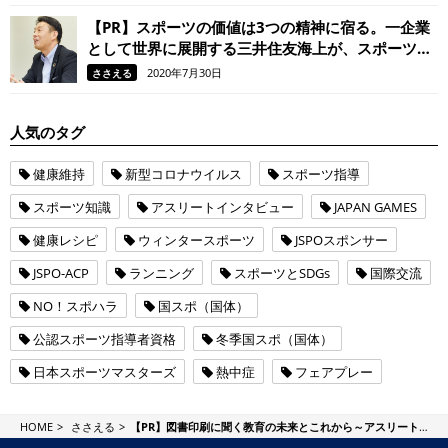
【PR】スポーツの価値は3つの精神に宿る。一企業
として世界に展開する三井住友海上が、スポーツ振
興に力を入れる理由
2020年7月30日
ささえる
人気のタグ
健康維持
新型コロナウイルス
スポーツ指導
スポーツ知識
アスリートインタビュー
JAPAN GAMES
健康レシピ
ウィンタースポーツ
JSPOスポンサー
JSPO-ACP
ランニング
スポーツとSDGs
国際交流
NO！スポハラ
国スポ（国体）
公認スポーツ指導者資格
冬季国スポ（国体）
日本スポーツマスターズ
熱中症
フェアプレー
JSPO Plus
HOME
ささえる
【PR】図書印刷に聞く教育の未来とこれから～アスリートに求められる資質とは～