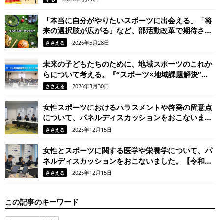
「本当に自分がやりたいスポーツに出会える」「将
来の選択肢が広がる」など、部活動改革で期待され
るマルチスポーツとは？
2026年5月28日
ささえる
未来の子どもたちのために、地域スポーツのこれか
らについて考える。『“スポーツ×地域課題解決”ネ
クスト会議』を開催しました。
2026年3月30日
ささえる
女性スポーツにおけるハラスメントや啓発の留意点
について、パネルディスカッションをおこないまし
た。【令和6年度女性スポーツサポート研修会/後
2025年12月15日
ささえる
編】
女性とスポーツに関する医学や栄養学について、パ
ネルディスカッションをおこないました。【令和6
年度女性スポーツサポート研修会/前編】
2025年12月15日
ささえる
この記事のキーワード