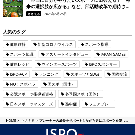
来の選択肢が広がる」など、部活動改革で期待され
るマルチスポーツとは？
2026年5月28日
ささえる
人気のタグ
健康維持
新型コロナウイルス
スポーツ指導
スポーツ知識
アスリートインタビュー
JAPAN GAMES
健康レシピ
ウィンタースポーツ
JSPOスポンサー
JSPO-ACP
ランニング
スポーツとSDGs
国際交流
NO！スポハラ
国スポ（国体）
公認スポーツ指導者資格
冬季国スポ（国体）
日本スポーツマスターズ
熱中症
フェアプレー
JSPO Plus
HOME
ささえる
プレーヤーの成長をサポートしながら共にスポーツを楽しむことができる存在。いま「公認スポーツ指導者」が求められるわけとは