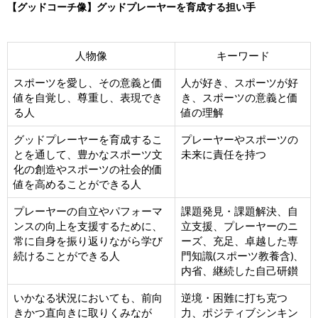
【グッドコーチ像】グッドプレーヤーを育成する担い手
人物像
キーワード
スポーツを愛し、その意義と価
人が好き、スポーツが好
値を自覚し、尊重し、表現でき
き、スポーツの意義と価
る人
値の理解
グッドプレーヤーを育成するこ
プレーヤーやスポーツの
とを通して、豊かなスポーツ文
未来に責任を持つ
化の創造やスポーツの社会的価
値を高めることができる人
プレーヤーの自立やパフォーマ
課題発見・課題解決、自
ンスの向上を支援するために、
立支援、プレーヤーのニ
常に自身を振り返りながら学び
ーズ、充足、卓越した専
続けることができる人
門知識(スポーツ教養含)、
内省、継続した自己研鑚
いかなる状況においても、前向
逆境・困難に打ち克つ
きかつ直向きに取りくみなが
力、ポジティブシンキン