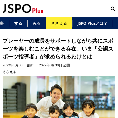
事
する
みる
ささえる
JSPO Plusとは？
プレーヤーの成長をサポートしながら共にスポ
ーツを楽しむことができる存在。いま「公認ス
ポーツ指導者」が求められるわけとは
2022年3月30日 更新
2022年3月30日 公開
ささえる