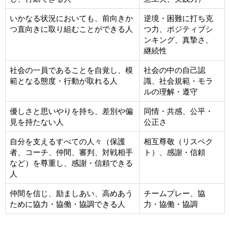
いかなる状況においても、前向きか
逆境・困難に打ち克
つ直向きに取り組むことができる人
つ力、ポジティブシ
ンキング、真摯さ、
継続性
社会の一員であることを自覚し、模
社会の中の自己認
範となる態度・行動が取れる人
識、社会規範・モラ
ルの理解・遵守
優しさと思いやりを持ち、差別や偏
同情・共感、公平・
見を持たない人
公正さ
自分を支えるすべての人々（保護
相互尊敬（リスペク
者、コーチ、仲間、審判、対戦相手
ト）、感謝・信頼
など）を尊重し、感謝・信頼できる
人
仲間を信じ、励ましあい、高めあう
チームプレー、協
ために協力・協働・協調できる人
力・協働・協調