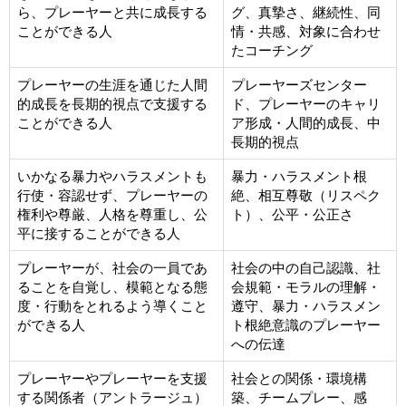
ら、プレーヤーと共に成長する
グ、真摯さ、継続性、同
ことができる人
情・共感、対象に合わせ
たコーチング
プレーヤーの生涯を通じた人間
プレーヤーズセンター
的成長を長期的視点で支援する
ド、プレーヤーのキャリ
ことができる人
ア形成・人間的成長、中
長期的視点
いかなる暴力やハラスメントも
暴力・ハラスメント根
行使・容認せず、プレーヤーの
絶、相互尊敬（リスペク
権利や尊厳、人格を尊重し、公
ト）、公平・公正さ
平に接することができる人
プレーヤーが、社会の一員であ
社会の中の自己認識、社
ることを自覚し、模範となる態
会規範・モラルの理解・
度・行動をとれるよう導くこと
遵守、暴力・ハラスメン
ができる人
ト根絶意識のプレーヤー
への伝達
プレーヤーやプレーヤーを支援
社会との関係・環境構
する関係者（アントラージュ）
築、チームプレー、感