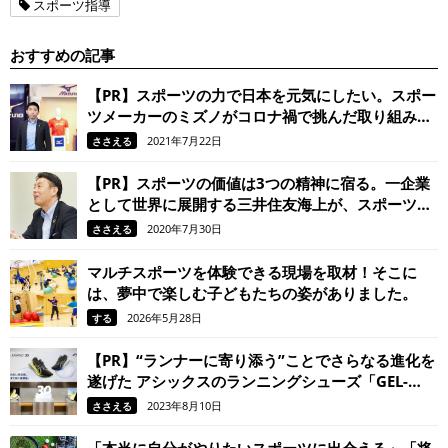
スポーツ指導
おすすめの記事
【PR】スポーツの力で日本を元気にしたい。スポー
ツメーカーのミズノがコロナ禍で挑んだ取り組みと
は
2021年7月22日
ささえる
【PR】スポーツの価値は3つの精神に宿る。一企業
として世界に展開する三井住友海上が、スポーツ振
興に力を入れる理由
2020年7月30日
ささえる
マルチスポーツを体験できる現場を取材！そこに
は、夢中で楽しむ子どもたちの姿がありました。
2026年5月28日
する
【PR】“ランナーに寄り添う”ことでさらなる進化を
遂げた アシックスのランニングシューズ「GEL-
KAYANO 30」。 履けばきっと、走るのがもっと楽
2023年8月10日
ささえる
しくなる！
「本当に自分がやりたいスポーツに出会える」「将