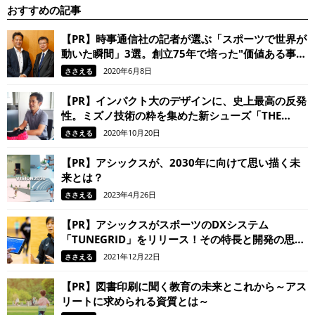
おすすめの記事
【PR】時事通信社の記者が選ぶ「スポーツで世界が
動いた瞬間」3選。創立75年で培った"価値ある事
実"を見抜く目
2020年6月8日
ささえる
【PR】インパクト大のデザインに、史上最高の反発
性。ミズノ技術の粋を集めた新シューズ「THE
MIZUNO ENERZY」
2020年10月20日
ささえる
【PR】アシックスが、2030年に向けて思い描く未
来とは？
2023年4月26日
ささえる
【PR】アシックスがスポーツのDXシステム
「TUNEGRID」をリリース！その特長と開発の思い
は
2021年12月22日
ささえる
【PR】図書印刷に聞く教育の未来とこれから～アス
リートに求められる資質とは～