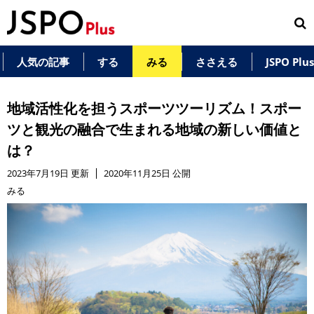
人気の記事
する
みる
ささえる
JSPO Pl
地域活性化を担うスポーツツーリズム！スポー
ツと観光の融合で生まれる地域の新しい価値と
は？
2023年7月19日 更新
2020年11月25日 公開
みる