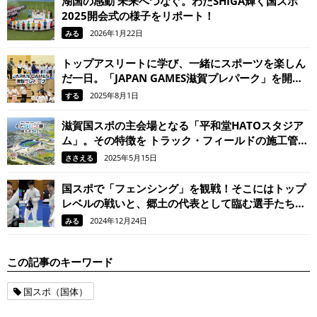
湖国の感動 未来へつなぐ。わたSHIGA輝く国スポ
2025開会式の様子をリポート！
2026年1月22日
みる
トップアスリートに学び、一緒にスポーツを楽しん
だ一日。「JAPAN GAMES滋賀プレパーク」を開催
しました。
2025年8月1日
する
滋賀国スポの主会場となる「平和堂HATOスタジア
ム」。その特徴を トラック・フィールドの施工管理
でスポーツをささえる日本体育施設の担当者に聞き
2025年5月15日
ささえる
ました。
国スポで「フェンシング」を観戦！そこにはトップ
レベルの戦いと、郷土の代表として臨む選手たちの
熱い想いがありました。
2024年12月24日
みる
この記事のキーワード
国スポ（国体）