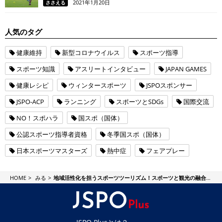
2021年1月20日
ささえる
人気のタグ
健康維持
新型コロナウイルス
スポーツ指導
スポーツ知識
アスリートインタビュー
JAPAN GAMES
健康レシピ
ウィンタースポーツ
JSPOスポンサー
JSPO-ACP
ランニング
スポーツとSDGs
国際交流
NO！スポハラ
国スポ（国体）
公認スポーツ指導者資格
冬季国スポ（国体）
日本スポーツマスターズ
熱中症
フェアプレー
JSPO Plus
HOME
みる
地域活性化を担うスポーツツーリズム！スポーツと観光の融合で生まれる地域の新しい価値とは？