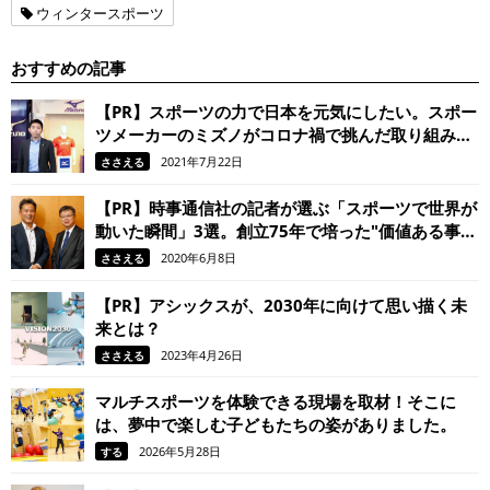
ウィンタースポーツ
おすすめの記事
【PR】スポーツの力で日本を元気にしたい。スポー
ツメーカーのミズノがコロナ禍で挑んだ取り組みと
は
2021年7月22日
ささえる
【PR】時事通信社の記者が選ぶ「スポーツで世界が
動いた瞬間」3選。創立75年で培った"価値ある事
実"を見抜く目
2020年6月8日
ささえる
【PR】アシックスが、2030年に向けて思い描く未
来とは？
2023年4月26日
ささえる
マルチスポーツを体験できる現場を取材！そこに
は、夢中で楽しむ子どもたちの姿がありました。
2026年5月28日
する