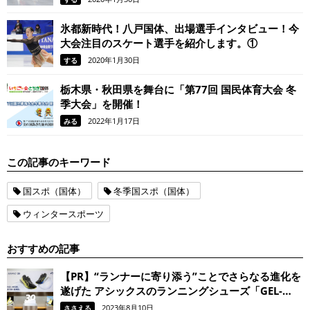
氷都新時代！八戸国体、出場選手インタビュー！今
大会注目のスケート選手を紹介します。①
2020年1月30日
する
栃木県・秋田県を舞台に「第77回 国民体育大会 冬
季大会」を開催！
2022年1月17日
みる
この記事のキーワード
国スポ（国体）
冬季国スポ（国体）
ウィンタースポーツ
おすすめの記事
【PR】“ランナーに寄り添う”ことでさらなる進化を
遂げた アシックスのランニングシューズ「GEL-
KAYANO 30」。 履けばきっと、走るのがもっと楽
2023年8月10日
ささえる