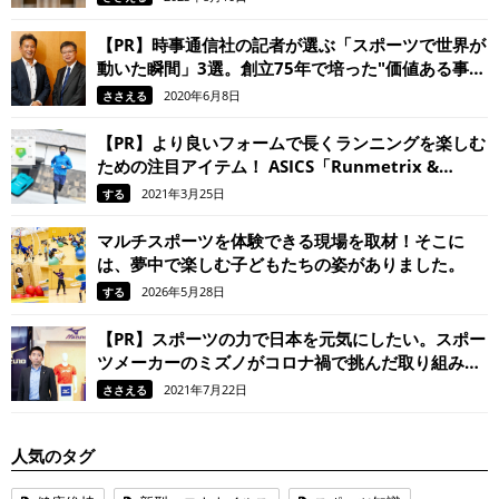
しくなる！
【PR】時事通信社の記者が選ぶ「スポーツで世界が
動いた瞬間」3選。創立75年で培った"価値ある事
実"を見抜く目
2020年6月8日
ささえる
【PR】より良いフォームで長くランニングを楽しむ
ための注目アイテム！ ASICS「Runmetrix &
Motion Sensor」を皇居で実走インプレッション
2021年3月25日
する
マルチスポーツを体験できる現場を取材！そこに
は、夢中で楽しむ子どもたちの姿がありました。
2026年5月28日
する
【PR】スポーツの力で日本を元気にしたい。スポー
ツメーカーのミズノがコロナ禍で挑んだ取り組みと
は
2021年7月22日
ささえる
人気のタグ