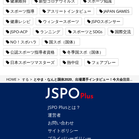
健康維持
新型コロナウイルス
スポーツ知識
スポーツ指導
アスリートインタビュー
JAPAN GAMES
健康レシピ
ウィンタースポーツ
JSPOスポンサー
JSPO-ACP
ランニング
スポーツとSDGs
国際交流
NO！スポハラ
国スポ（国体）
公認スポーツ指導者資格
冬季国スポ（国体）
日本スポーツマスターズ
熱中症
フェアプレー
JSPO Plus
HOME
する
とやま・なんと国体2020、出場選手インタビュー！今大会注目のスキー選手を紹介します。②
JSPO Plusとは？
運営者
お問い合わせ
サイトポリシー
プライバシーポリシー